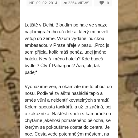
NE, 09. 02. 2014
2364 VIEWS
0
Letiště v Delhi. Bloudím po hale ve snaze
najít imigračního úředníka, který mi povolí
vstup do země. Vízum vydané indickou
ambasádou v Praze hřeje v pasu. „Proč jsi
sem přijela, kolik máš peněz, udej jméno
hotelu. Nevíš jméno hotelu? Kde budeš
bydlet? Čtvrť Paharganj? Ááá, ok, tak
padej“
Vycházíme ven, a okamžitě mě to uhodí do
nosu. Podivné zvláštní nasládlé teplo a
směs vůní a neidentifikovatelných smradů.
Kolem spousta taxikářů, a už to začíná, boj
o zákazníka. Naštěstí spolu s kamarádkou
chytáme jakéhosi pomateného bělocha, se
kterým se pokoušíme dostat do centra. Je
noc. Cesta vede potemnělým městem, na