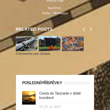
Indický vlak
Next Post
Keňa – Mombasa
RELATED POSTS
Comments are closed.
POSLEDNÍ PŘÍSPĚVKY
Cesta do Tanzanie v době
kovidové
ST, 25. 11. 2020