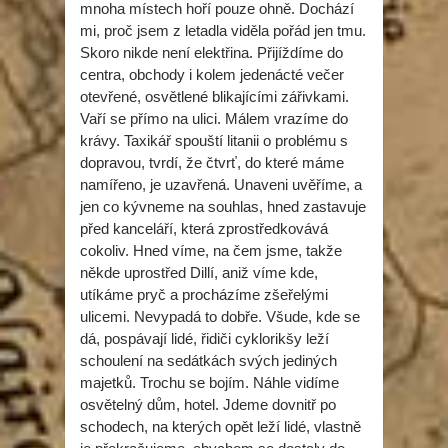
mnoha místech hoří pouze ohně. Dochází
mi, proč jsem z letadla viděla pořád jen tmu.
Skoro nikde není elektřina. Přijíždíme do
centra, obchody i kolem jedenácté večer
otevřené, osvětlené blikajícími zářivkami.
Vaří se přímo na ulici. Málem vrazíme do
krávy. Taxikář spouští litanii o problému s
dopravou, tvrdí, že čtvrť, do které máme
namířeno, je uzavřená. Unaveni uvěříme, a
jen co kývneme na souhlas, hned zastavuje
před kanceláří, která zprostředkovává
cokoliv. Hned víme, na čem jsme, takže
někde uprostřed Dillí, aniž víme kde,
utíkáme pryč a procházíme zšeřelými
ulicemi. Nevypadá to dobře. Všude, kde se
dá, pospávají lidé, řidiči cyklorikšy leží
schoulení na sedátkách svých jediných
majetků. Trochu se bojím. Náhle vidíme
osvětelný dům, hotel. Jdeme dovnitř po
schodech, na kterých opět leží lidé, vlastně