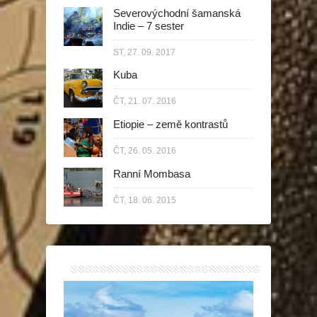
Severovýchodní šamanská
Indie – 7 sester
ST, 27. 09. 2017
Kuba
ČT, 21. 07. 2016
Etiopie – země kontrastů
ČT, 26. 05. 2016
Ranní Mombasa
ČT, 18. 06. 2015