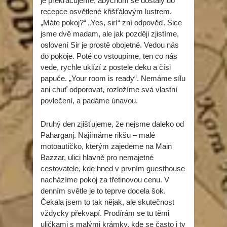
je překračujeme, abychom se dostaly do
recepce osvětlené křišťálovým lustrem.
„Máte pokoj?“ „Yes, sir!“ zní odpověď. Sice
jsme dvě madam, ale jak později zjistíme,
oslovení Sir je prostě obojetné. Vedou nás
do pokoje. Poté co vstoupíme, ten co nás
vede, rychle uklízí z postele deku a čísi
papuče. „Your room is ready“. Nemáme sílu
ani chuť odporovat, rozložíme svá vlastní
povlečení, a padáme únavou.
Druhý den zjišťujeme, že nejsme daleko od
Paharganj. Najímáme rikšu – malé
motoautíčko, kterým zajedeme na Main
Bazzar, ulici hlavně pro nemajetné
cestovatele, kde hned v prvním guesthouse
nacházíme pokoj za třetinovou cenu. V
denním světle je to teprve docela šok.
Čekala jsem to tak nějak, ale skutečnost
vždycky překvapí. Prodírám se tu těmi
uličkami s malými krámky, kde se často i ty