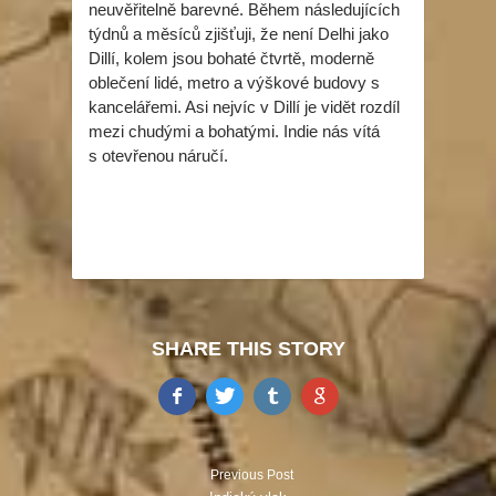
neuvěřitelně barevné. Během následujících
týdnů a měsíců zjišťuji, že není Delhi jako
Dillí, kolem jsou bohaté čtvrtě, moderně
oblečení lidé, metro a výškové budovy s
kancelářemi. Asi nejvíc v Dillí je vidět rozdíl
mezi chudými a bohatými. Indie nás vítá
s otevřenou náručí.
SHARE THIS STORY
Previous Post