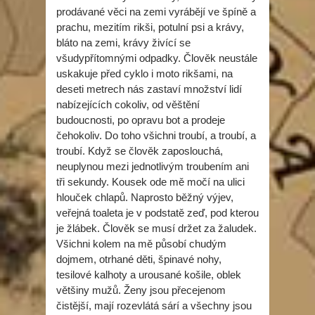
prodávané věci na zemi vyrábějí ve špíně a
prachu, mezitím rikši, potulní psi a krávy,
bláto na zemi, krávy živící se
všudypřítomnými odpadky. Člověk neustále
uskakuje před cyklo i moto rikšami, na
deseti metrech nás zastaví množství lidí
nabízejících cokoliv, od věštění
budoucnosti, po opravu bot a prodeje
čehokoliv. Do toho všichni troubí, a troubí, a
troubí. Když se člověk zaposlouchá,
neuplynou mezi jednotlivým troubením ani
tři sekundy. Kousek ode mě močí na ulici
hlouček chlapů. Naprosto běžný výjev,
veřejná toaleta je v podstatě zeď, pod kterou
je žlábek. Člověk se musí držet za žaludek.
Všichni kolem na mě působí chudým
dojmem, otrhané děti, špinavé nohy,
tesilové kalhoty a urousané košile, oblek
většiny mužů. Ženy jsou přecejenom
čistější, mají rozevlátá sárí a všechny jsou