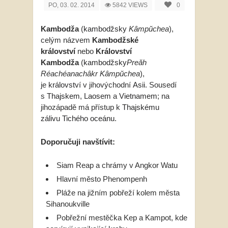
PO, 03. 02. 2014
5842 VIEWS
0
Kambodža
(
kambodžsky
Kâmpŭchea
),
celým názvem
Kambodžské
království
nebo
Království
Kambodža
(
kambodžsky
Preăh
Réachéanachâkr Kâmpŭchea
),
je
království
v jihovýchodní
Asii
. Sousedí
s
Thajskem
,
Laosem
a
Vietnamem
; na
jihozápadě má přístup k
Thajskému
zálivu
Tichého oceánu
.
Doporučuji navštívit:
Siam Reap a chrámy v Angkor Watu
Hlavní město Phenompenh
Pláže na jižním pobřeží kolem města
Sihanoukville
Pobřežní mestěčka Kep a Kampot, kde