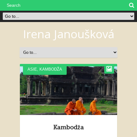
Irena Janoušková
ASIE
,
KAMBODŽA
Kambodža