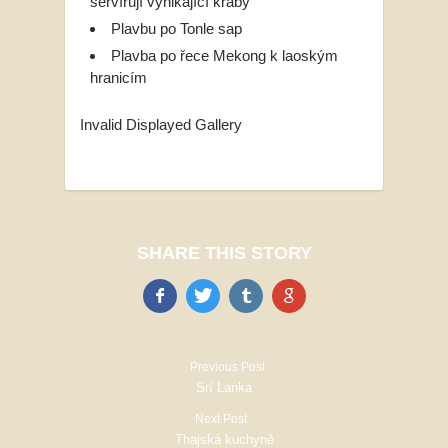
servírují vynikající kraby
Plavbu po Tonle sap
Plavba po řece Mekong k laoským
hranicím
Invalid Displayed Gallery
SHARE THIS STORY
Previous Post
Srí Lanka
Next Post
Thajská kuchyně