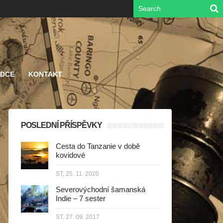
ODCE
KONTAKT
POSLEDNÍ PŘÍSPĚVKY
Cesta do Tanzanie v době
kovidové
ST, 25. 11. 2020
Severovýchodní šamanská
Indie – 7 sester
ST, 27. 09. 2017