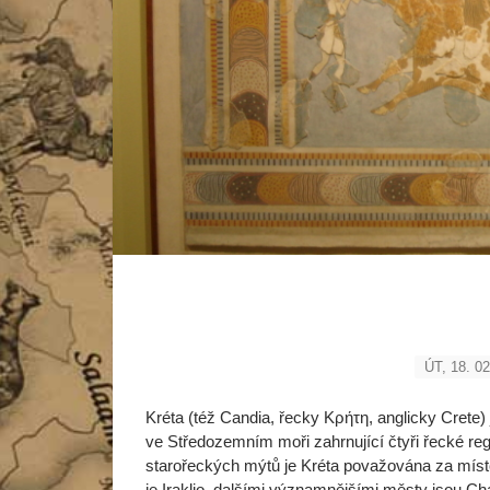
ÚT, 18. 02
Kréta (též Candia, řecky Κρήτη, anglicky Crete) 
ve Středozemním moři zahrnující čtyři řecké regi
starořeckých mýtů je Kréta považována za míst
je Iraklio, dalšími významnějšími městy jsou C