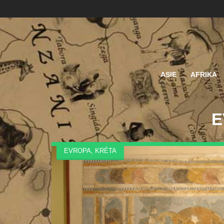
ASIE
AFRIKA
E
EVROPA
,
KRÉTA