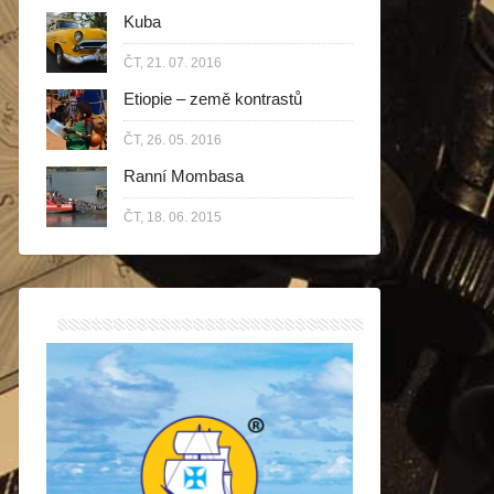
Kuba
ČT, 21. 07. 2016
Etiopie – země kontrastů
ČT, 26. 05. 2016
Ranní Mombasa
ČT, 18. 06. 2015