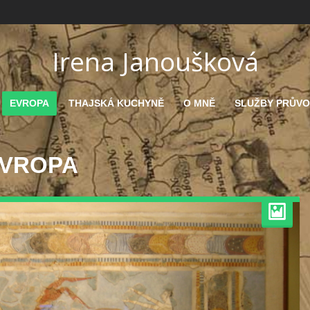
Irena Janoušková
EVROPA
THAJSKÁ KUCHYNĚ
O MNĚ
SLUŽBY PRŮV
VROPA