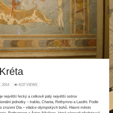
Kréta
. 2014
4137 VIEWS
je největší řecký a celkově pátý největší ostrov
onální jednotky – Iraklio, Chania, Rethymno a Lasithi. Podle
o zrození Dia – vládce olympských bohů. Hlavní město
hania, Rethymnon a Ágios Nikólaos, která zároveň představují