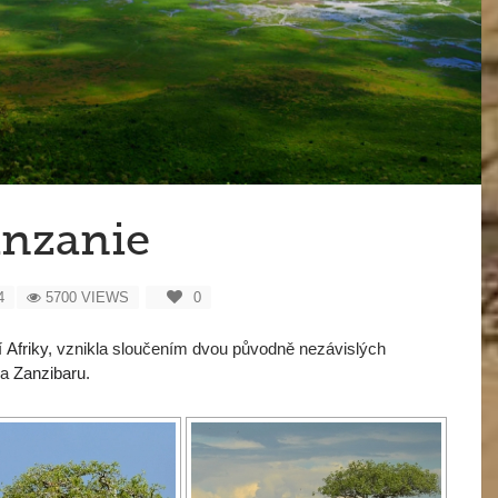
nzanie
4
5700 VIEWS
0
í
Afriky
, vznikla sloučením dvou původně nezávislých
 a
Zanzibaru
.