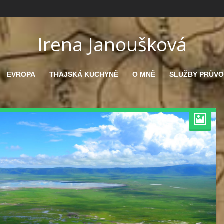
Irena Janoušková
EVROPA
THAJSKÁ KUCHYNĚ
O MNĚ
SLUŽBY PRŮV