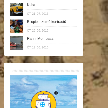
Kuba
ČT, 21. 07. 2016
Etiopie – země kontrastů
ČT, 26. 05. 2016
Ranní Mombasa
ČT, 18. 06. 2015