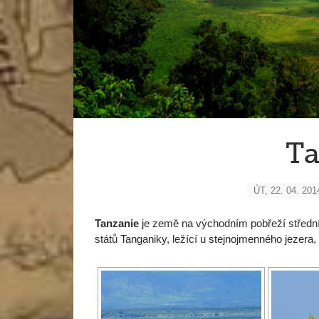
Ta
ÚT, 22. 04. 201
Tanzanie
je země na východním pobřeží středn
států
Tanganiky
, ležící u
stejnojmenného jezera
,