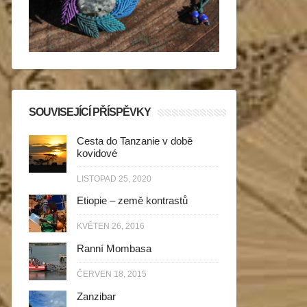
SOUVISEJÍCÍ PŘÍSPĚVKY
Cesta do Tanzanie v době
kovidové
LISTOPAD 25, 2020
Etiopie – země kontrastů
KVĚTEN 26, 2016
Ranní Mombasa
ČERVEN 18, 2015
Zanzibar