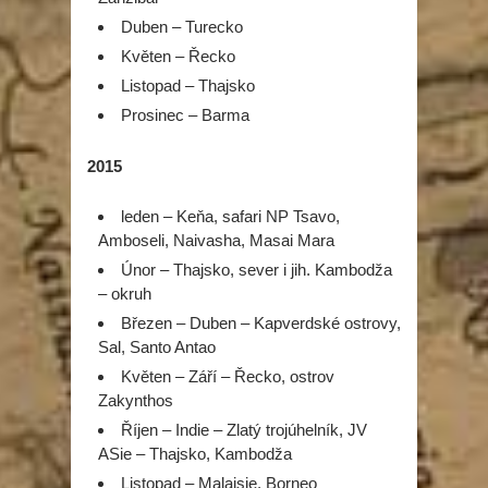
Duben – Turecko
Květen – Řecko
Listopad – Thajsko
Prosinec – Barma
2015
leden – Keňa, safari NP Tsavo,
Amboseli, Naivasha, Masai Mara
Únor – Thajsko, sever i jih. Kambodža
– okruh
Březen – Duben – Kapverdské ostrovy,
Sal, Santo Antao
Květen – Září – Řecko, ostrov
Zakynthos
Říjen – Indie – Zlatý trojúhelník, JV
ASie – Thajsko, Kambodža
Listopad – Malajsie, Borneo