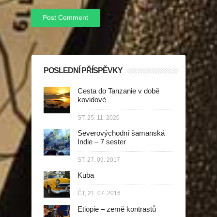
POSLEDNÍ PŘÍSPĚVKY
Cesta do Tanzanie v době
kovidové
ST, 25. 11. 2020
Severovýchodní šamanská
Indie – 7 sester
ST, 27. 09. 2017
Kuba
ČT, 21. 07. 2016
Etiopie – země kontrastů