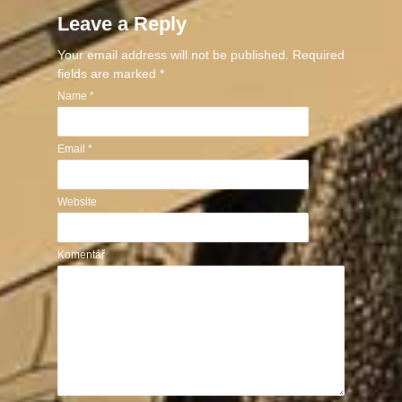
Leave a Reply
Your email address will not be published. Required
fields are marked
*
Name
*
Email
*
Website
Komentář