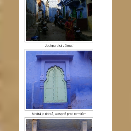
Jodhpurská zákoutí
Modrá je dobrá, alespoň proti termitům