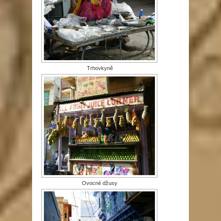
Trhovkyně
Ovocné džusy