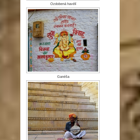
Ozdobená havélí
Ganéša