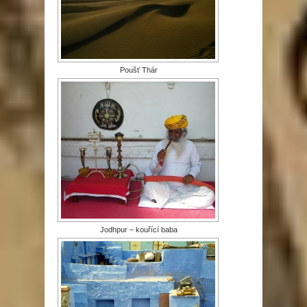
Poušť Thár
Jodhpur – kouřící baba