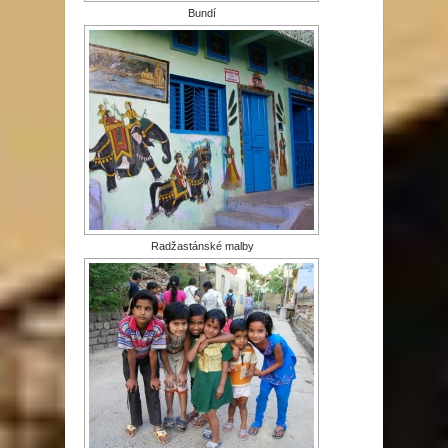
Bundí
Radžastánské malby