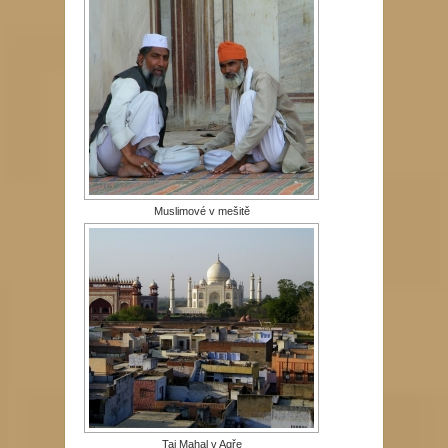
Muslimové v mešitě
Taj Mahal v Agře