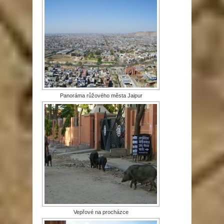
Panoráma růžového města Jaipur
Vepřové na procházce