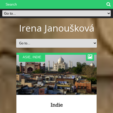
Irena Janoušková
ASIE
,
INDIE
Indie