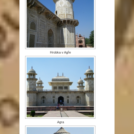
Hrobka v Agře
Agra