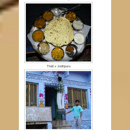
Thálí v Jodhpuru