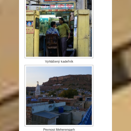
Vyhlášený kadeřník
Pevnost Meherengarh