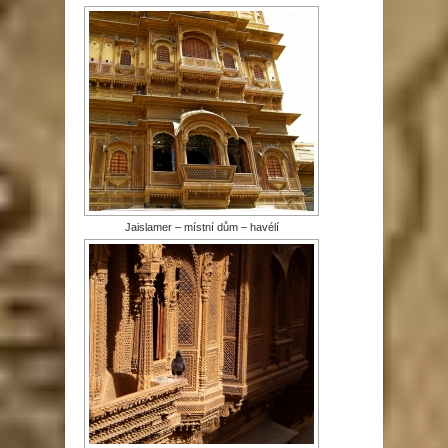
Jaislamer – místní dům – havélí