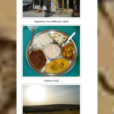
Agentury na velbloudí safari
Indické thálí