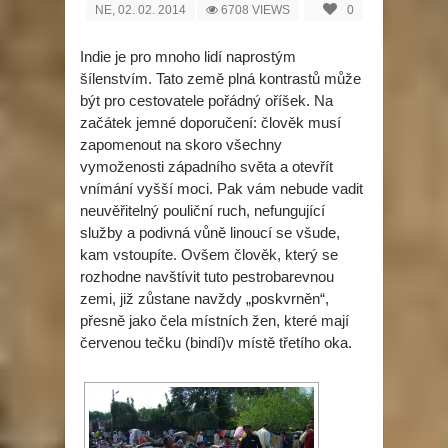
NE, 02. 02. 2014
6708 VIEWS
0
Indie je pro mnoho lidí naprostým
šílenstvím. Tato země plná kontrastů může
být pro cestovatele pořádný oříšek. Na
začátek jemné doporučení: člověk musí
zapomenout na skoro všechny
vymoženosti západního světa a otevřít
vnímání vyšší moci. Pak vám nebude vadit
neuvěřitelný pouliční ruch, nefungující
služby a podivná vůně linoucí se všude,
kam vstoupíte. Ovšem člověk, který se
rozhodne navštívit tuto pestrobarevnou
zemi, již zůstane navždy „poskvrněn“,
přesně jako čela místních žen, které mají
červenou tečku (bindí)v místě třetího oka.