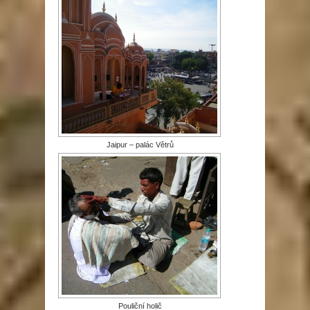
Jaipur – palác Větrů
Pouliční holič