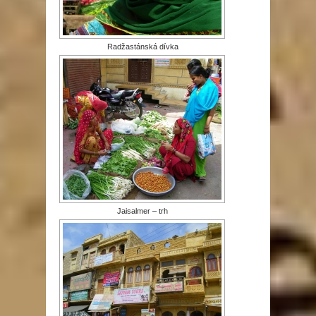
Radžastánská dívka
Jaisalmer – trh