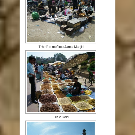
Trh před mešitou Jamal Masjid
Trh v Delhi