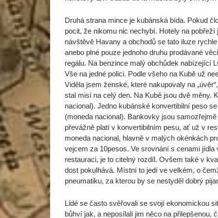
Druhá strana mince je kubánská bída. Pokud člo
pocit, že nikomu nic nechybí. Hotely na pobřeží j
návštěvě Havany a obchodů se tato iluze rychle
anebo plné pouze jednoho druhu prodávané věc
regálu. Na benzince malý obchůdek nabízející L
Vše na jedné polici. Podle všeho na Kubě už neexis
Viděla jsem ženské, které nakupovaly na „úvěr“,
stal misí na celý den. Na Kubě jsou dvě měny.
nacional). Jedno kubánské konvertibilní peso s
(moneda nacional). Bankovky jsou samozřejmě r
převážně platí v konvertibilním pesu, ať už v res
moneda nacional, hlavně v malých okénkách prod
vejcem za 10pesos. Ve srovnání s cenami jídla v r
restauraci, je to citelný rozdíl. Ovšem také v k
dost pokulhává. Místní to jedí ve velkém, o če
pneumatiku, za kterou by se nestyděl dobrý pijan
Lidé se často svěřovali se svojí ekonomickou si
bůhví jak, a neposílali jim něco na přilepšenou, č