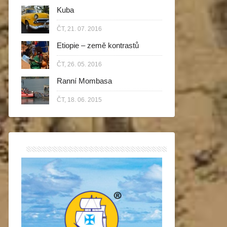
Kuba
ČT, 21. 07. 2016
Etiopie – země kontrastů
ČT, 26. 05. 2016
Ranní Mombasa
ČT, 18. 06. 2015