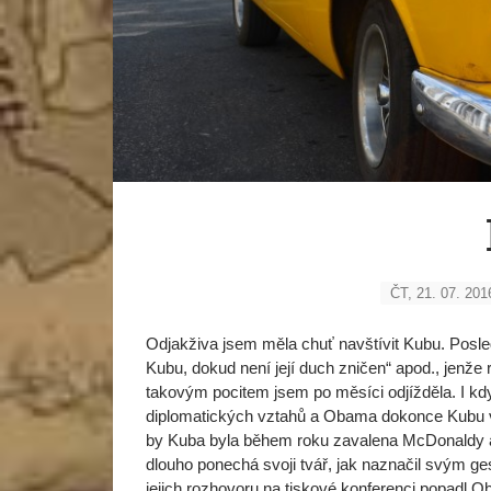
ČT, 21. 07. 201
Odjakživa jsem měla chuť navštívit Kubu. Posled
Kubu, dokud není její duch zničen“ apod., jenže
takovým pocitem jsem po měsíci odjížděla. I kdy
diplomatických vztahů a Obama dokonce Kubu v 
by Kuba byla během roku zavalena McDonaldy a 
dlouho ponechá svoji tvář, jak naznačil svým g
jejich rozhovoru na tiskové konferenci popadl O