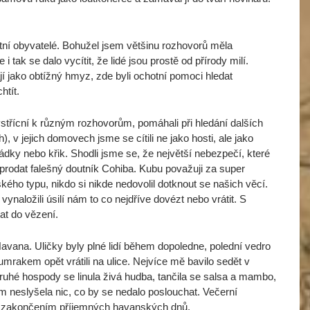
stní obyvatelé. Bohužel jsem většinu rozhovorů měla
tak se dalo vycítit, že lidé jsou prostě od přírody milí.
jí jako obtížný hmyz, zde byli ochotní pomoci hledat
htít.
 vstřícní k různým rozhovorům, pomáhali při hledání dalších
 v jejich domovech jsme se cítili ne jako hosti, ale jako
ky nebo křik. Shodli jsme se, že největší nebezpečí, které
prodat falešný doutník Cohiba. Kubu považuji za super
ho typu, nikdo si nikde nedovolil dotknout se našich věcí.
ynaložili úsilí nám to co nejdříve dovézt nebo vrátit. S
at do vězení.
avana. Uličky byly plné lidí během dopoledne, polední vedro
rakem opět vrátili na ulice. Nejvíce mě bavilo sedět v
ruhé hospody se linula živá hudba, tančila se salsa a mambo,
em neslyšela nic, co by se nedalo poslouchat. Večerní
m zakončením příjemných havanských dnů.