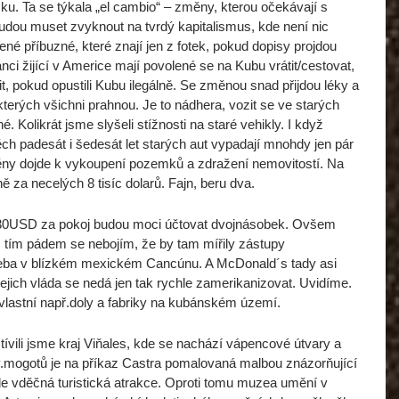
zku. Ta se týkala „el cambio“ – změny, kterou očekávají s
udou muset zvyknout na tvrdý kapitalismus, kde není nic
é příbuzné, které znají jen z fotek, pokud dopisy projdou
i žijící v Americe mají povolené se na Kubu vrátit/cestovat,
t, pokud opustili Kubu ilegálně. Se změnou snad přijdou léky a
erých všichni prahnou. Je to nádhera, vozit se ve starých
. Kolikrát jsme slyšeli stížnosti na staré vehikly. I když
ch padesát i šedesát let starých aut vypadají mnohdy jen pár
měny dojde k vykoupení pozemků a zdražení nemovitostí. Na
ě za necelých 8 tisíc dolarů. Fajn, beru dva.
sto 30USD za pokoj budou moci účtovat dvojnásobek. Ovšem
, tím pádem se nebojím, že by tam mířily zástupy
řeba v blízkém mexickém Cancúnu. A McDonald´s tady asi
ejich vláda se nedá jen tak rychle zamerikanizovat. Uvidíme.
lastní např.doly a fabriky na kubánském území.
ívili jsme kraj Viňales, kde se nachází vápencové útvary a
v.mogotů je na příkaz Castra pomalovaná malbou znázorňující
ale vděčná turistická atrakce. Oproti tomu muzea umění v