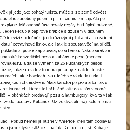
věk přijede jako bohatý turista, může si ze země odvést
sou plně zásobeny jídlem a pitím, číšníci kmitají. Ale po
 rozplyne. Mě osobně fascinovaly regály buď úplně prázdné,
i. Jeden kečup a papírové krabice s džusem v dlouhém
CD televizi společně s jendorázovými plínkami a cereáliemi.
tují potravinové lístky, ale i tak je spousta věcí na příděl.
 pokladní si pouze zapisovala, co si berou. Nákup sirek se
 Kubánské konvertibilní peso a kubánské peso (moneda
e rovná euru, a dá se vyměnit za 25 kubánských pesos
ůzné, takže člověk v tom má pořádný zmatek. Turisté
tauracích tak v hotelech. Na ulicích se však dají udat i
ávajících občerstvení. Malá kafíčka po pesu a torillas s
estauracích, které stojí přibližně tolik co u nás v dobré
valitě. V okénkách prodávají pizzu a hamburgery, kvalita však
mž svědčí postavy Kubánek. Už ve dvaceti mají kolem pasu
 piva.
tuací. Pokud neměli příbuzné v Americe, kteří tam doplavali
asto jsme slyšeli stížnosti na fakt, že není co jíst. Kuba je