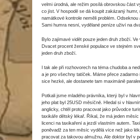
velmi úrodná, ale režim posílá obrovskou část 
co jíst. V hospodě se dá koupit zakázaný humr, 
namátkové kontrole neměli problém. Odseknou a 
Sami humra nesní, vydělané peníze uživí na dva
Bylo zajímavé vidět pouze jeden druh zboží. Ve
Dvacet procent ženské populace ve stejném sve
jeden druh zboží.
I tak ale při rozhovorech na téma chudoba a ned
a je pro všechny tatíček. Máme přece zadarmo šk
sice hezké, ale dostanete tam maximáně paralen
Potkali jsme mladého právníka, který byl v hla
jeho plat byl 25USD měsíčně. Hledal si v hlavn
anglicky, chtěl proto pracovat jako průvodce tur
taxikáře dětský lékař. Říkal, že má jeden měsíc v
licenci na taxikaření a jezdí vlastním autem. T
poněvadž za ten měsíc vydělá více než jako léka
pracovat za takovou almužnu. Ale doktor byl v p