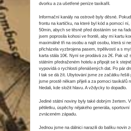
dvorku a za ušetřené peníze taxikařil.
Informační kanály na ostrově byly děsné. Pokud s
frontu na kartičku, na které byl kód a pomocí ní,
50min, abych se těsně před dostáním se na řadu
jsem poprosila kohosi ve frontě, aby mi kartu ko
maximálně tři na osobu a najít osobu, která si n
přicházela vyzbrojena pasem, trpělivostí a s my
karta stála 10€. Nyní se prodává za 2€. Pak už s
státním předraženém hotelu a připojit se k stejné
vypovídá o rychlosti přenášených dat. Po pár dn
I tak se dá žít. Ubytování jsme ze začátku řešili
jsme prostě někam přijeli a za pomoci taxikářů 
hledali, kde složit hlavu. A vždycky to dopadlo.
Jediné státní noviny byly také dobrým žertem. 
pětiletku, úspěchy nějakého generála, sportovní
zvráceném západu.
Jednou jsme na dálnici narazili do balíku novin 