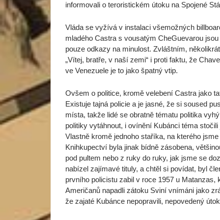
informovali o teroristickém útoku na Spojené Stá
Vláda se vyžívá v instalaci všemožných billboar
mladého Castra s vousatým CheGuevarou jsou 
pouze odkazy na minulost. Zvláštním, několikrá
„Vítej, bratře, v naší zemi“ i proti faktu, že Chav
ve Venezuele je to jako špatný vtip.
Ovšem o politice, kromě velebení Castra jako t
Existuje tajná policie a je jasné, že si soused 
místa, takže lidé se obratně tématu politika vyh
politiky vytáhnout, i ovínění Kubánci téma stočil
Vlastně kromě jednoho staříka, na kterého jsme 
Knihkupectví byla jinak bídně zásobena, většino
pod pultem nebo z ruky do ruky, jak jsme se doz
nabízel zajímavé tituly, a chtěl si povídat, byl 
prvního policistu zabil v roce 1957 u Matanzas,
Američanů napadli zátoku Sviní vnímáni jako zrá
že zajaté Kubánce nepopravili, nepovedený útok