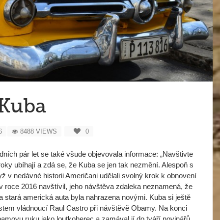
Kuba
6
8488 VIEWS
0
ních pár let se také všude objevovala informace: „Navštivte
 roky ubíhají a zdá se, že Kuba se jen tak nezmění. Alespoň s
ž v nedávné historii Američani udělali svolný krok k obnovení
roce 2016 navštívil, jeho návštěva zdaleka neznamená, že
stará americká auta byla nahrazena novými. Kuba si ještě
estem vládnoucí Raul Castro při návštěvě Obamy. Na konci
bamovu ruku jako loutkoherec a zamával jí do tváří novinářů.