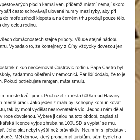
vypěstovaných plodin kamsi ven, přičemž místní nemají skoro
rybáři často schovávají ulovené humry mezi ryby, aby při
do moře zahodí klepeta a na černém trhu prodají pouze tělo.
 dny celou rodinu.
 všech domácnostech stejné příbory. Všude stejné nádobí.
tru. Vypadalo to, že kontejnery z Číny vždycky dovezou jen
ostatek nikdo neočerňoval Castrovic rodinu. Papá Castro byl
oly, zadarmno ošetření v nemocnici. Pár lidí dodalo, že to je
. Pokud potřebujete rentgen, máte smůlu.
vním městě kvůli práci. Pocházel z města 600km od Havany,
ím městě práci. Jako jeden z mála byl schopný komunikovat
istů, tak by mohl vydělat nesrovnatelně víc. Jednou nám dělal
 roce dovolenou. Vybere ji celou na toto období, zaplatí si
axikářská licence vyjde zhruba na 100USD a vyplatí se mu,
ř. Jeho plat nebyl vyšší než právníkův. Neumím si představit
ohodě. Měl domov, který pronajímal turistům, sám bydlel na