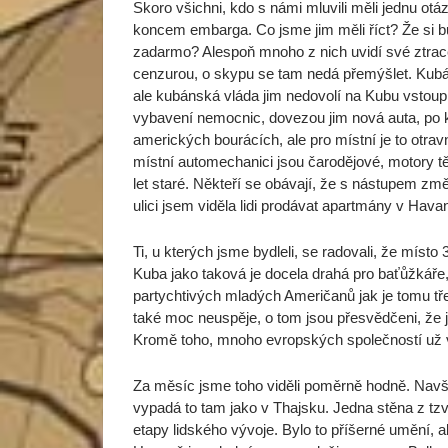
Skoro všichni, kdo s námi mluvili měli jednu otá
koncem embarga. Co jsme jim měli říct? Že si b
zadarmo? Alespoň mnoho z nich uvidí své ztracen
cenzurou, o skypu se tam nedá přemýšlet. Kubánc
ale kubánská vláda jim nedovolí na Kubu vstoupi
vybavení nemocnic, dovezou jim nová auta, po kt
amerických bourácích, ale pro místní je to otravné
místní automechanici jsou čarodějové, motory tě
let staré. Někteří se obávají, že s nástupem z
ulici jsem viděla lidi prodávat apartmány v Havan
Ti, u kterých jsme bydleli, se radovali, že mí
Kuba jako taková je docela drahá pro baťůžkáře
partychtivých mladých Američanů jak je tomu t
také moc neuspěje, o tom jsou přesvědčeni, že j
Kromě toho, mnoho evropských společností už v
Za měsíc jsme toho viděli poměrně hodně. Navšt
vypadá to tam jako v Thajsku. Jedna stěna z tz
etapy lidského vývoje. Bylo to příšerné umění, 