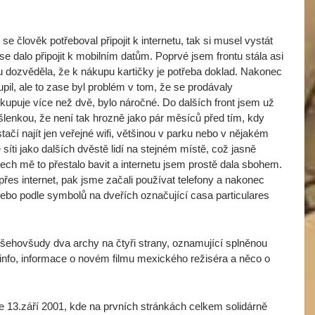
e člověk potřeboval připojit k internetu, tak si musel vystát
 se dalo připojit k mobilním datům. Poprvé jsem frontu stála asi
 dozvěděla, že k nákupu kartičky je potřeba doklad. Nakonec
upil, ale to zase byl problém v tom, že se prodávaly
ekupuje více než dvě, bylo náročné. Do dalších front jsem už
šlenkou, že není tak hrozně jako pár měsíců před tím, kdy
tačí najít jen veřejné wifi, většinou v parku nebo v nějakém
 síti jako dalších dvěstě lidí na stejném místě, což jasně
ech mě to přestalo bavit a internetu jsem prostě dala sbohem.
 přes internet, pak jsme začali používat telefony a nakonec
nebo podle symbolů na dveřích označující casa particulares
Všehovšudy dva archy na čtyři strany, oznamující splněnou
 info, informace o novém filmu mexického režiséra a něco o
ze 13.září 2001, kde na prvních stránkách celkem solidárně