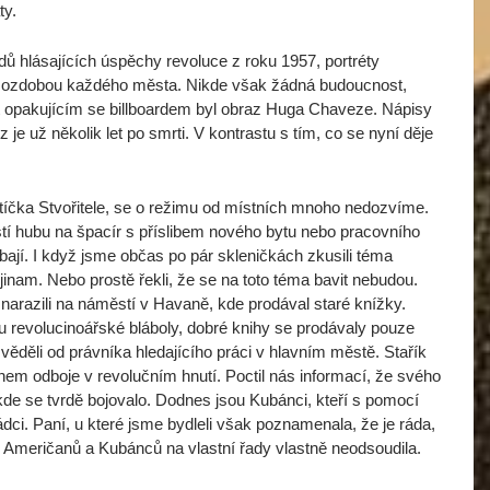
ty.
dů hlásajících úspěchy revoluce z roku 1957, portréty
ozdobou každého města. Nikde však žádná budoucnost,
t opakujícím se billboardem byl obraz Huga Chaveze. Nápisy
ez je už několik let po smrti. V kontrastu s tím, co se nyní děje
atíčka Stvořitele, se o režimu od místních mnoho nedozvíme.
pustí hubu na špacír s příslibem nového bytu nebo pracovního
ýbají. I když jsme občas po pár skleničkách zkusili téma
i jinam. Nebo prostě řekli, že se na toto téma bavit nebudou.
narazili na náměstí v Havaně, kde prodával staré knížky.
u revolucinoářské bláboly, dobré knihy se prodávaly pouze
věděli od právníka hledajícího práci v hlavním městě. Stařík
členem odboje v revolučním hnutí. Poctil nás informací, že svého
 kde se tvrdě bojovalo. Dodnes jsou Kubánci, kteří s pomocí
dci. Paní, u které jsme bydleli však poznamenala, že je ráda,
 Američanů a Kubánců na vlastní řady vlastně neodsoudila.