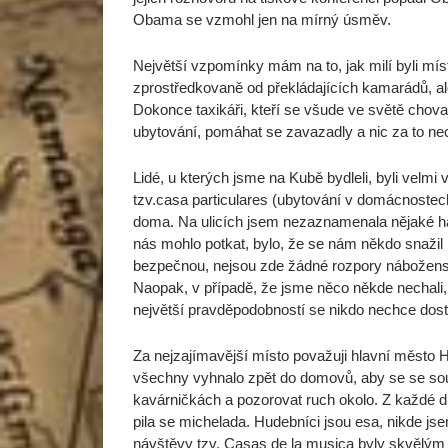
Obama se vzmohl jen na mírný úsměv.
Největší vzpomínky mám na to, jak milí byli mí
zprostředkovaně od překládajících kamarádů, ale i 
Dokonce taxikáři, kteří se všude ve světě chova
ubytování, pomáhat se zavazadly a nic za to nec
Lidé, u kterých jsme na Kubě bydleli, byli velmi
tzv.casa particulares (ubytování v domácnostech),
doma. Na ulicích jsem nezaznamenala nějaké hád
nás mohlo potkat, bylo, že se nám někdo snažil 
bezpečnou, nejsou zde žádné rozpory náboženské
Naopak, v případě, že jsme něco někde nechali, v
největší pravděpodobností se nikdo nechce dost
Za nejzajímavější místo považuji hlavní město H
všechny vyhnalo zpět do domovů, aby se se soum
kavárničkách a pozorovat ruch okolo. Z každé d
pila se michelada. Hudebníci jsou esa, nikde js
návštěvy tzv. Casas de la musica byly skvělý